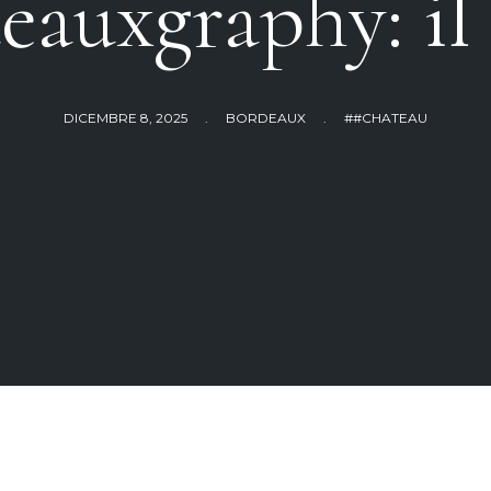
eauxgraphy: il 
DICEMBRE 8, 2025
.
BORDEAUX
.
##CHATEAU