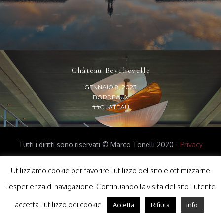
Château Beychevelle
GENNAIO 8, 2023
BORDEAUX
##CHATEAU
Tutti i diritti sono riservati © Marco Tonelli 2020 -
Privacy
Policy
-
Cookie Policy
Utilizziamo cookie per favorire l'utilizzo del sito e ottimizzarne
l'esperienza di navigazione. Continuando la visita del sito l'utente
accetta l'utilizzo dei cookie.
Accetta
Rifiuta
Info