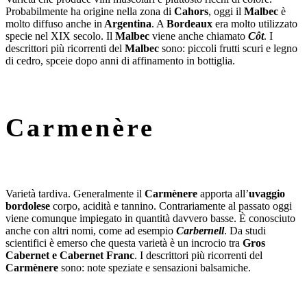
Probabilmente ha origine nella zona di
Cahors
, oggi il
Malbec
è
molto diffuso anche in
Argentina
. A
Bordeaux
era molto utilizzato
specie nel XIX secolo. Il
Malbec
viene anche chiamato
Côt
. I
descrittori più ricorrenti del
Malbec
sono: piccoli frutti scuri e legno
di cedro, spceie dopo anni di affinamento in bottiglia.
Carmenère
Varietà tardiva. Generalmente il
Carmènere
apporta all’
uvaggio
bordolese
corpo, acidità e tannino. Contrariamente al passato oggi
viene comunque impiegato in quantità davvero basse. È conosciuto
anche con altri nomi, come ad esempio
Carbernell
. Da studi
scientifici è emerso che questa varietà è un incrocio tra
Gros
Cabernet e Cabernet Franc
. I descrittori più ricorrenti del
Carmènere
sono: note speziate e sensazioni balsamiche.