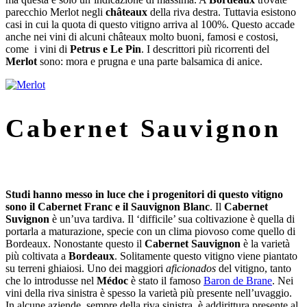
parecchio Merlot negli
châteaux
della riva destra. Tuttavia esistono
casi in cui la quota di questo vitigno arriva al 100%. Questo accade
anche nei vini di alcuni châteaux molto buoni, famosi e costosi,
come i vini di
Petrus e Le Pin
. I descrittori più ricorrenti del
Merlot
sono: mora e prugna e una parte balsamica di anice.
Cabernet Sauvignon
Studi hanno messo in luce che i progenitori di questo vitigno
sono il Cabernet Franc e il Sauvignon Blanc
. Il
Cabernet
Suvignon
è un’uva tardiva. Il ‘difficile’ sua coltivazione è quella di
portarla a maturazione, specie con un clima piovoso come quello di
Bordeaux. Nonostante questo il
Cabernet Sauvignon
è la varietà
più coltivata a
Bordeaux
. Solitamente questo vitigno viene piantato
su terreni ghiaiosi. Uno dei maggiori
aficionados
del vitigno, tanto
che lo introdusse nel
Médoc
è stato il famoso
Baron de Brane
. Nei
vini della riva sinistra è spesso la varietà più presente nell’uvaggio.
In alcune aziende, sempre della riva sinistra, è addirittura presente al