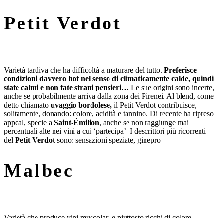
Petit Verdot
Varietà tardiva che ha difficoltà a maturare del tutto.
Preferisce
condizioni davvero hot nel senso di climaticamente calde, quindi
state calmi e non fate strani pensieri…
Le sue origini sono incerte,
anche se probabilmente arriva dalla zona dei Pirenei. Al blend, come
detto chiamato
uvaggio bordolese,
il Petit Verdot contribuisce,
solitamente, donando: colore, acidità e tannino. Di recente ha ripreso
appeal, specie a
Saint-Émilion
, anche se non raggiunge mai
percentuali alte nei vini a cui ‘partecipa’. I descrittori più ricorrenti
del
Petit Verdot
sono: sensazioni speziate, ginepro
Malbec
Varietà che produce vini muscolari e piuttosto ricchi di colore.