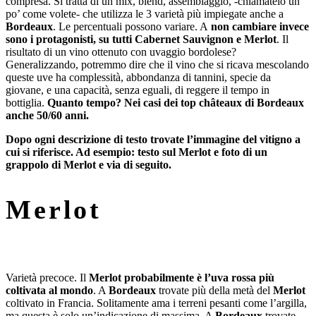
compresa. Si tratta di un mix, blend, assemblaggio, -chiamatelo un
po’ come volete- che utilizza le 3 varietà più impiegate anche a
Bordeaux
. Le percentuali possono variare. A
non cambiare invece
sono i protagonisti, su tutti Cabernet Sauvignon e Merlot
. Il
risultato di un vino ottenuto con uvaggio bordolese?
Generalizzando, potremmo dire che il vino che si ricava mescolando
queste uve ha complessità, abbondanza di tannini, specie da
giovane, e una capacità, senza eguali, di reggere il tempo in
bottiglia.
Quanto tempo? Nei casi dei top châteaux di Bordeaux
anche 50/60 anni.
Dopo ogni descrizione di testo trovate l’immagine del vitigno a
cui si riferisce. Ad esempio: testo sul Merlot e foto di un
grappolo di Merlot e via di seguito.
Merlot
Varietà precoce. Il
Merlot probabilmente è l’uva rossa più
coltivata al mondo
. A
Bordeaux
trovate più della metà del
Merlot
coltivato in Francia. Solitamente ama i terreni pesanti come l’argilla,
ma questa è solo un’indicazione di massima. A
Bordeaux
trovate