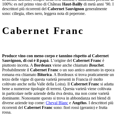
100%: es nel primo vino di Château
Haut-Bailly
di metà anni ’90. I
descrittori più ricorrenti del
Cabernet Sauvignon
generalmente
sono: ciliegia, ribes nero, leggera nota di peperone.
Cabernet Franc
Produce vino con meno corpo e tannino rispetto al Cabernet
Sauvignon, di cui è il papà
. L’origine del
Cabernet Franc
è
piuttosto incerta. A
Bordeaux
viene anche chiamato
Bouchet
.
Probabilmente il
Cabernet Franc
o un suo antico antenato in epoca
romana era chiamato
Biturica
. A Bordeaux si trova praticamente un
terzo delle vigne di questa varietà presenti in Francia (è molto
coltivato anche nella Valle della Loira). Il
Cabernet Franc
si adatta
bene a numerose tipologie di terreni. Questa varietà viene coltivata
in particolare nelle aziende della riva destra, ma non come varietà
dominante. Nonostante questo si trova in abbondanza nei blend di
diverse aziende top come:
Cheval Blanc
e
Angélus
. I descrittori più
ricorrenti del
Cabernet Franc
sono: fiori rossi (geranio) e frutta
rossa.