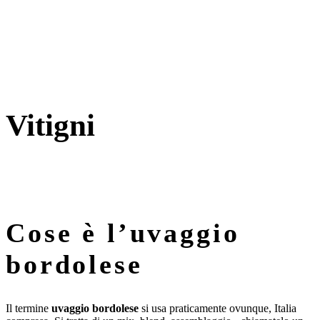
Vitigni
Cose è l’uvaggio
bordolese
Il termine
uvaggio bordolese
si usa praticamente ovunque, Italia