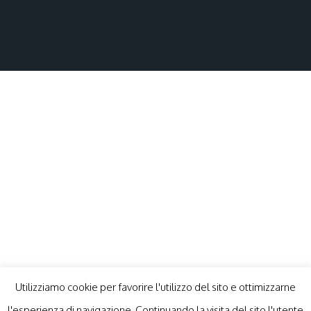
Utilizziamo cookie per favorire l'utilizzo del sito e ottimizzarne
l'esperienza di navigazione. Continuando la visita del sito l'utente
Tutti i diritti sono riservati © Marco Tonelli 2020 -
Privacy