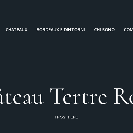
CHATEAUX
BORDEAUX E DINTORNI
CHI SONO
COME
âteau Tertre R
1 POST HERE