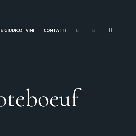
 GIUDICO I VINI
CONTATTI
oteboeuf