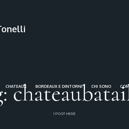
: chateaubatai
CHATEAUX
BORDEAUX E DINTORNI
CHI SONO
COME
1 POST HERE