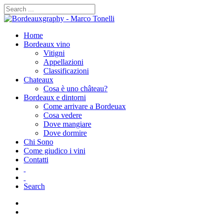
Home
Bordeaux vino
Vitigni
Appellazioni
Classificazioni
Chateaux
Cosa è uno château?
Bordeaux e dintorni
Come arrivare a Bordeuax
Cosa vedere
Dove mangiare
Dove dormire
Chi Sono
Come giudico i vini
Contatti
Search