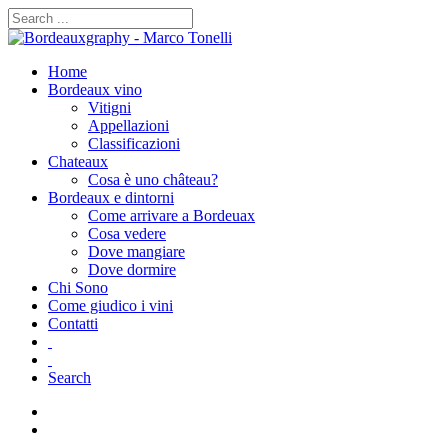
Home
Bordeaux vino
Vitigni
Appellazioni
Classificazioni
Chateaux
Cosa è uno château?
Bordeaux e dintorni
Come arrivare a Bordeuax
Cosa vedere
Dove mangiare
Dove dormire
Chi Sono
Come giudico i vini
Contatti
Search