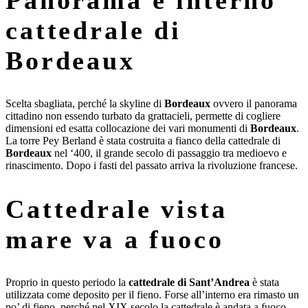
Panorama e interno
cattedrale di
Bordeaux
Scelta sbagliata, perché la skyline di
Bordeaux
ovvero il panorama
cittadino non essendo turbato da grattacieli, permette di cogliere
dimensioni ed esatta collocazione dei vari monumenti di
Bordeaux
.
La torre Pey Berland è stata costruita a fianco della cattedrale di
Bordeaux
nel ‘400, il grande secolo di passaggio tra medioevo e
rinascimento. Dopo i fasti del passato arriva la rivoluzione francese.
Cattedrale vista
mare va a fuoco
Proprio in questo periodo la
cattedrale di Sant’Andrea
è stata
utilizzata come deposito per il fieno. Forse all’interno era rimasto un
po’ di fieno, perché nel XIX secolo la cattedrale è andata a fuoco.