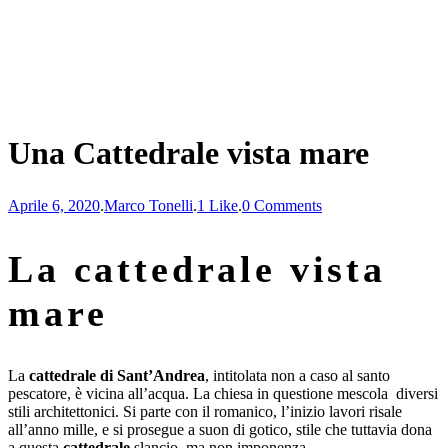
Una Cattedrale vista mare
Aprile 6, 2020
.
Marco Tonelli
.
1 Like
.
0 Comments
La
cattedrale
vista
mare
La
cattedrale di Sant’Andrea
, intitolata non a caso al santo
pescatore, è vicina all’acqua. La chiesa in questione mescola diversi
stili architettonici. Si parte con il romanico, l’inizio lavori risale
all’anno mille, e si prosegue a suon di gotico, stile che tuttavia dona
a questa
cattedrale
slancio, ma non imponenza.